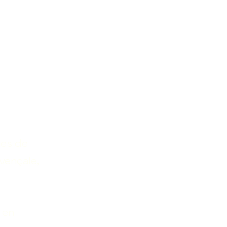
ges de
vençale,
 en