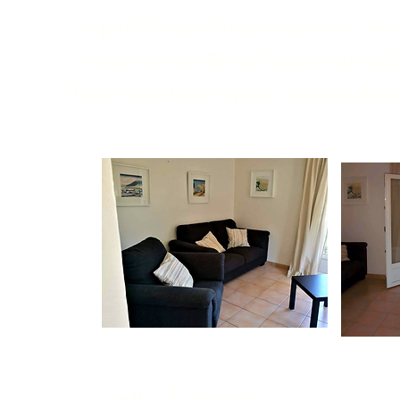
Un petit balcon, exposé au nord, offre 
Montbrun-les-Bains; il peut vous accu
table type bistrot
pour un petit déje