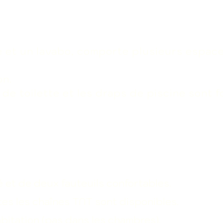
e et un lavabo, comporte plusieurs espac
on.
e de toilette
et les draps de piscine sont
f
 et de deux fauteuils confortables.
tes les chaînes TNT sont disponibles.
abitation (pas dans les chambres).