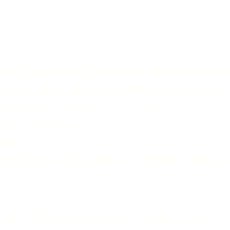
e village et la superbe piscine, est situé au
indépendante mais uniquement accessible par 
té aux personnes à mobilité réduite.
 moustiquaires.
eur.
iquement) sont admis, sur demande, dans le g
un lit
de 1m60x2m et d'une grande penderie.