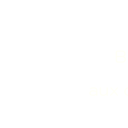
B
aux 