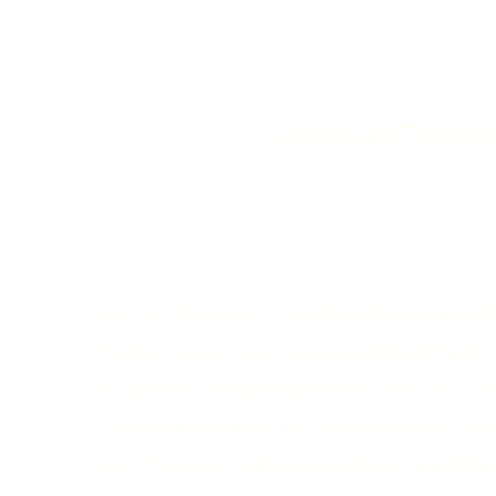
​Location Montbr
Sur les hauteurs de Montbrun-les-Bai
France"
avec une vue exceptionnelle 
le gîte est situé à environ 1 km du v
L'environnement est bucolique et trè
Les Thermes Valvital sont accessible