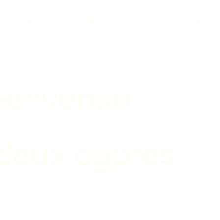
Accueil
Chambres et suites
Contact
À propos
Équipemen
ienvenue
deu
x cyprès