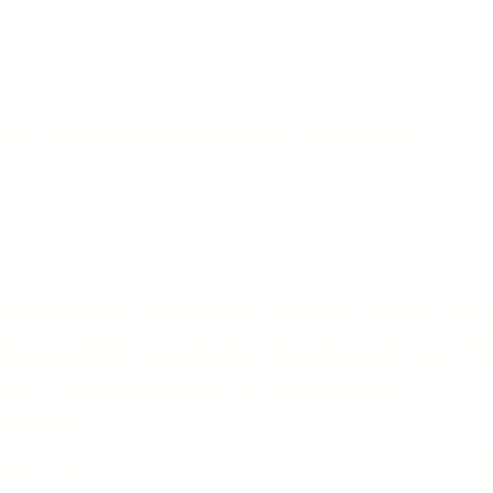
un-les-Bains - gîte de vacances ****
ns, village classé parmi "les plus beaux villa
sur ce village perché typique de la Drôme Pro
illage, dans un hameau de cinq maisons.
s calme.
s à pied (environ une vingtaine de minutes) ou