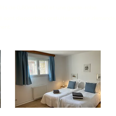
its de 0,80mx1m90 et une garde-robe.
bé sont disponibles gratuitement sur demande
ment.