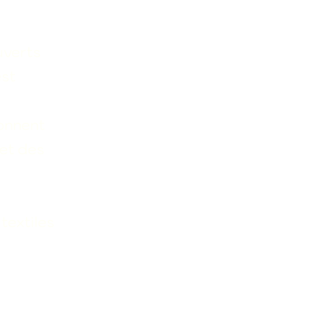
uverts
est
donnent
 et des
 textiles