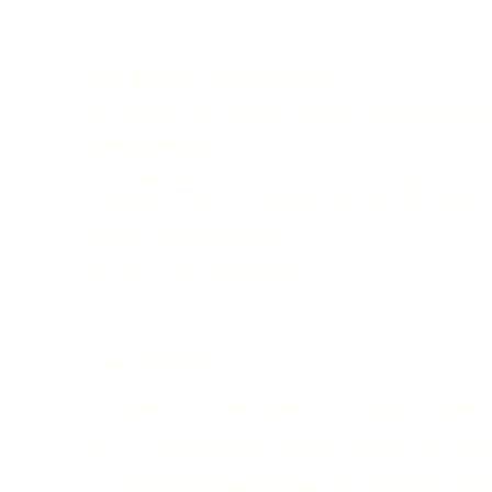
La salle de bains
La salle de bains, avec une douch
rangement.
Un sèche-cheveux est à dispositi
Comme pour le linge de lit, le ling
sans supplément.
Le WC est séparé.
Le salon
Le salon est meublé d'un large canapé
La TV fonctionne sur le râteau et tou
Le Wifi est capté dans les pièces d'h