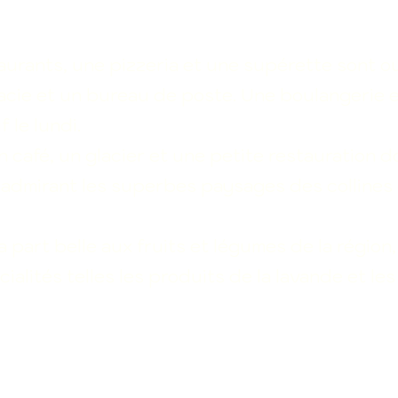
taurants, une pizzeria et une supérette sont o
cie et un bureau de poste. Une boulangerie 
 le lundi.
un café, un glacier et une petite restauration 
n admirant les superbes paysages des collines
a part belle aux fruits et légumes de la région,
alités telles les produits de la lavande et les