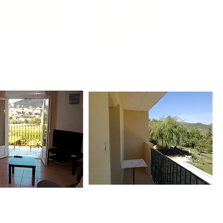
la plus belle vue sur le village de
eillir, en petit comité, autour d'une
uner ou un apéro en toute convivialité.