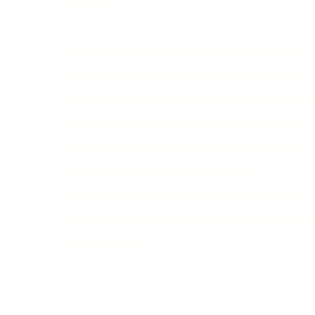
voiture.
Dans le bas du village, plusieurs res
toute l'année de même qu'une pharma
ouverte tous les matins dès 7h30 sauf
Dans la partie médiévale du village, 
l'occasion de faire une pause tout e
contreforts
du mont Ventoux.
Le marché local du samedi matin fait l
fromages, charcuteries et autres spéci
provençaux.