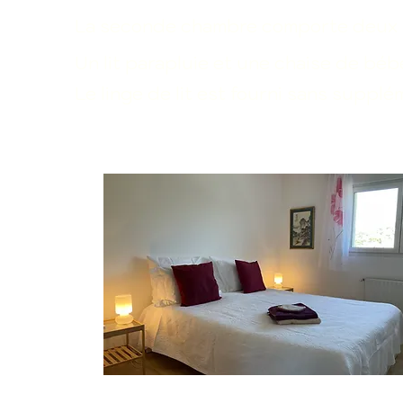
La seconde chambre comporte deux l
Un lit parapluie et une chaise de bé
Le linge de lit est fourni sans supplé