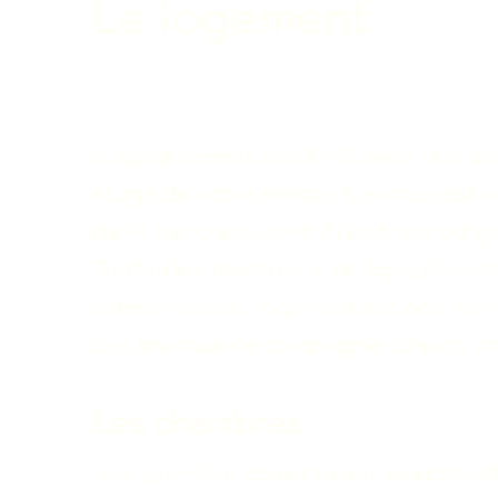
Le logement
L'appartement de 90m2, avec vue sur l
étage de notre maison. L'entrée est 
de 14 marches, donc il n'est pas adap
Toutes les fenêtres sont équipées de
L'ensemble du logement est non-fum
Les animaux de compagnie (chiens un
Les chambres
Une première chambre est meublée d'