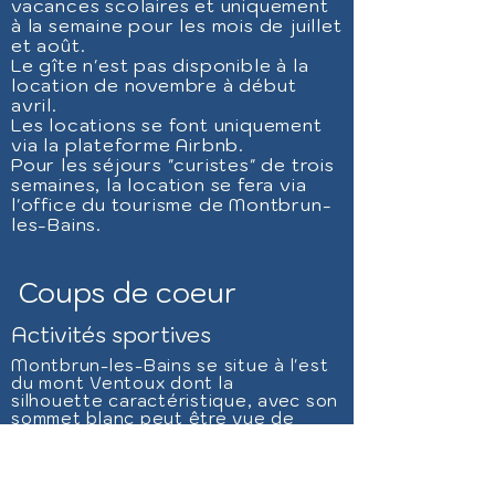
vaca
n
ces scolaires et uniquemen
t
à la semaine pour les mois de juillet
et août.
Le gîte n'est pas disponible à la
location de novembre à début
avril.
Les locations se font uniquement
via la plateforme Airbnb.
Pour les séjours "curistes" de trois
semaines, la location se fera via
l'office du tourisme de Montbrun-
les-Bains.
Coups de coeur
Activités sportives
Montbrun-les-Bains se situe à l'est
du mont Ventoux dont la
silhouette
caractéristique, avec son
sommet blanc peut être vue de
pratiquement tous les coins du
village.